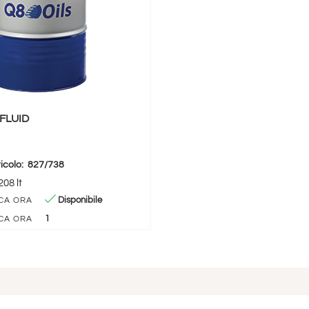
FLUID
icolo:
827/738
08 lt
Disponibile
CA ORA
1
CA ORA