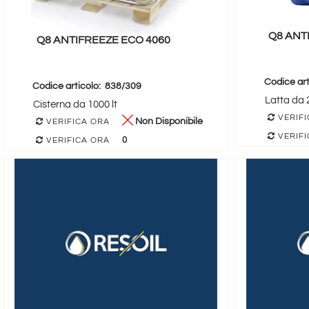
Q8 ANT
Q8 ANTIFREEZE ECO 4060
Codice art
Codice articolo:
838/309
Latta da 2
Cisterna da 1000 lt
VERIFI
Non Disponibile
VERIFICA ORA
VERIFI
0
VERIFICA ORA