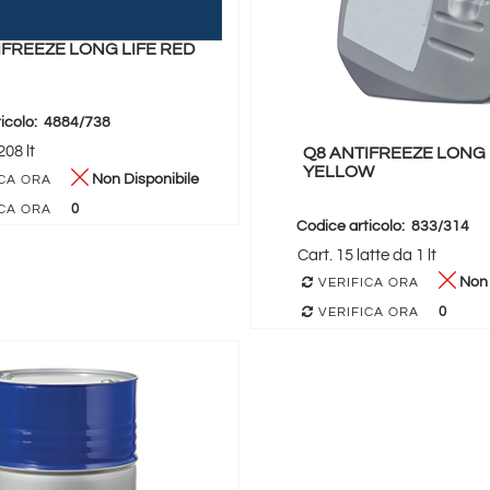
IFREEZE LONG LIFE RED
icolo:
4884/738
08 lt
Q8 ANTIFREEZE LONG 
YELLOW
Non Disponibile
CA ORA
0
CA ORA
Codice articolo:
833/314
Cart. 15 latte da 1 lt
Non 
VERIFICA ORA
0
VERIFICA ORA