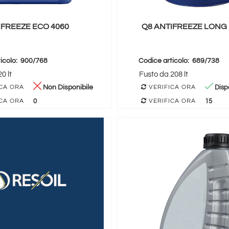
IFREEZE ECO 4060
Q8 ANTIFREEZE LONG 
icolo:
900/768
Codice articolo:
689/738
0 lt
Fusto da 208 lt
Non Disponibile
Dispo
CA ORA
VERIFICA ORA
0
15
CA ORA
VERIFICA ORA