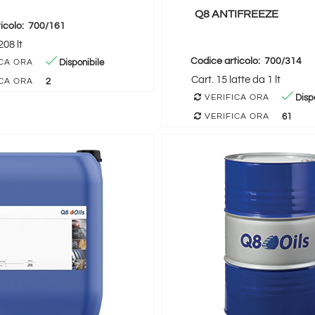
Q8 ANTIFREEZE
icolo:
700/161
08 lt
Codice articolo:
700/314
Disponibile
CA ORA
Cart. 15 latte da 1 lt
2
CA ORA
Dispo
VERIFICA ORA
61
VERIFICA ORA