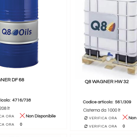
NER DF 68
Q8 WAGNER HW 32
icolo:
4716/738
Codice articolo:
561/309
08 lt
Cisterna da 1000 lt
Non Disponibile
CA ORA
Non 
VERIFICA ORA
0
CA ORA
0
VERIFICA ORA