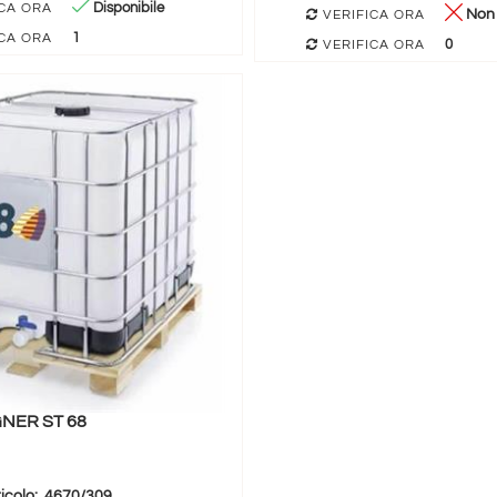
Disponibile
CA ORA
Non 
VERIFICA ORA
1
CA ORA
0
VERIFICA ORA
NER ST 68
icolo:
4670/309