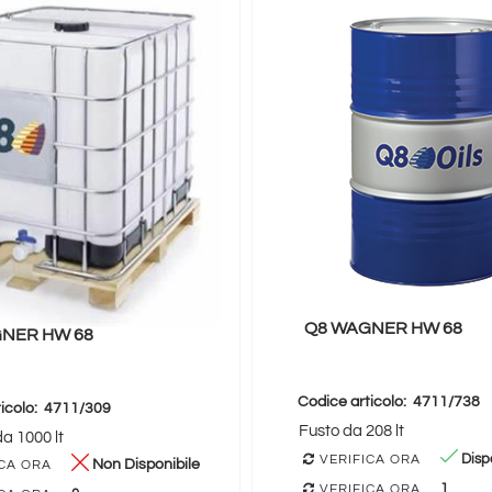
Q8 WAGNER HW 68
NER HW 68
Codice articolo:
4711/738
icolo:
4711/309
Fusto da 208 lt
da 1000 lt
Dispo
VERIFICA ORA
Non Disponibile
CA ORA
1
VERIFICA ORA