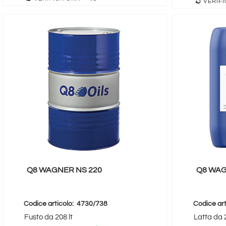
VERIFI
Q8 WAGNER NS 220
Q8 WAG
Codice articolo:
4730/738
Codice art
Fusto da 208 lt
Latta da 2