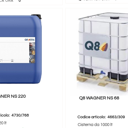
0
CA ORA
NER NS 220
Q8 WAGNER NS 68
icolo:
4730/768
Codice articolo:
4663/309
0 lt
Cisterna da 1000 lt