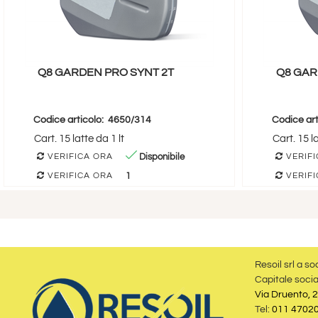
Q8 GARDEN PRO SYNT 2T
Q8 GAR
Codice articolo:
4650/314
Codice art
Cart. 15 latte da 1 lt
Cart. 15 la
Disponibile
VERIFICA ORA
VERIFI
1
VERIFICA ORA
VERIFI
Resoil srl a so
Capitale socia
Via Druento, 2
Tel:
011 4702