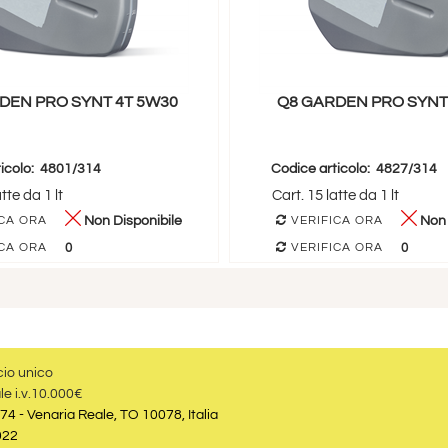
DEN PRO SYNT 4T 5W30
Q8 GARDEN PRO SYNT
icolo:
4801/314
Codice articolo:
4827/314
tte da 1 lt
Cart. 15 latte da 1 lt
Non Disponibile
Non 
CA ORA
VERIFICA ORA
0
0
CA ORA
VERIFICA ORA
cio unico
le i.v.10.000€
74 - Venaria Reale, TO 10078, Italia
022