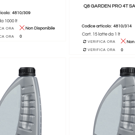
Q8 GARDEN PRO 4T SA
icolo:
4810/309
da 1000 lt
Codice articolo:
4810/314
Non Disponibile
CA ORA
Cart. 15 latte da 1 lt
0
CA ORA
Non 
VERIFICA ORA
0
VERIFICA ORA