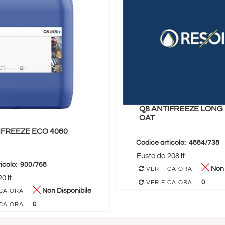
Q8 ANTIFREEZE LONG 
OAT
IFREEZE ECO 4060
Codice articolo:
4884/738
Fusto da 208 lt
icolo:
900/768
Non 
VERIFICA ORA
0 lt
0
VERIFICA ORA
Non Disponibile
CA ORA
0
CA ORA