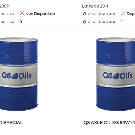
08 lt
Latta da 20 lt
Non Disponibile
Dispo
CA ORA
VERIFICA ORA
0
1
CA ORA
VERIFICA ORA
O SPECIAL
Q8 AXLE OIL XG 80W1