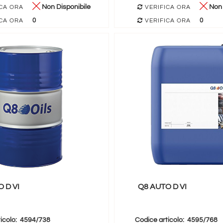
Non Disponibile
Non 
CA ORA
VERIFICA ORA
0
0
CA ORA
VERIFICA ORA
 D VI
Q8 AUTO D VI
icolo:
4594/738
Codice articolo:
4595/768