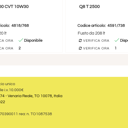
00 CVT 10W30
Q8 T 2500
icolo:
4818/768
Codice articolo:
4591/738
0 lt
Fusto da 208 lt
Disponibile
Dispo
CA ORA
VERIFICA ORA
2
1
CA ORA
VERIFICA ORA
cio unico
le i.v.10.000€
74 - Venaria Reale, TO 10078, Italia
022
09870390011 rea: n. TO1087538