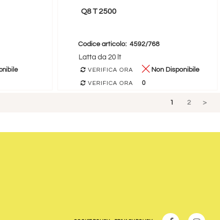
Q8 T 2500
Codice articolo:
4592/768
Latta da 20 lt
nibile
Non Disponibile
VERIFICA ORA
0
VERIFICA ORA
1
2
>