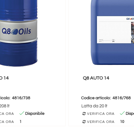
O 14
Q8 AUTO 14
icolo:
4816/738
Codice articolo:
4816/768
08 lt
Latta da 20 lt
Disponibile
Dispo
CA ORA
VERIFICA ORA
1
10
CA ORA
VERIFICA ORA