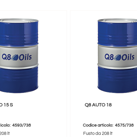
 15 S
Q8 AUTO 18
icolo:
4593/738
Codice articolo:
4575/738
08 lt
Fusto da 208 lt