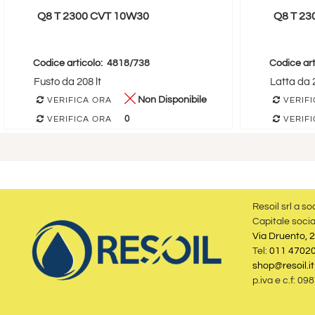
Q8 T 2300 CVT 10W30
Q8 T 23
Codice articolo:
4818/738
Codice art
Fusto da 208 lt
Latta da 2
Non Disponibile
VERIFICA ORA
VERIFI
0
VERIFICA ORA
VERIFI
Resoil srl a so
Capitale socia
Via Druento, 2
Tel:
011 4702
shop@resoil.it
p.iva e c.f: 