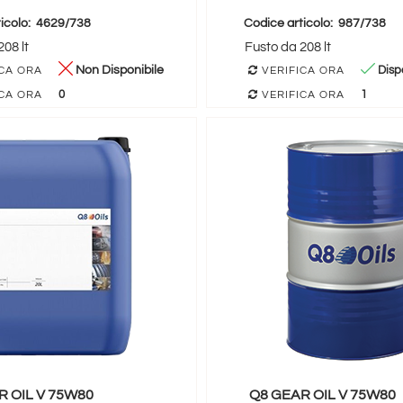
icolo:
4629/738
Codice articolo:
987/738
08 lt
Fusto da 208 lt
Non Disponibile
Dispo
CA ORA
VERIFICA ORA
0
1
CA ORA
VERIFICA ORA
R OIL V 75W80
Q8 GEAR OIL V 75W80