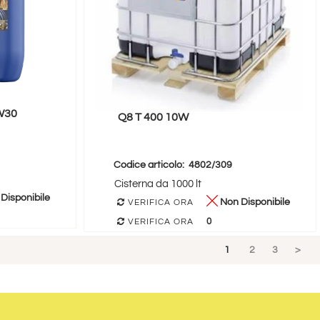
W30
Q8 T 400 10W
Codice articolo:
4802/309
Cisterna da 1000 lt
Disponibile
Non Disponibile
VERIFICA ORA
0
VERIFICA ORA
1
2
3
>