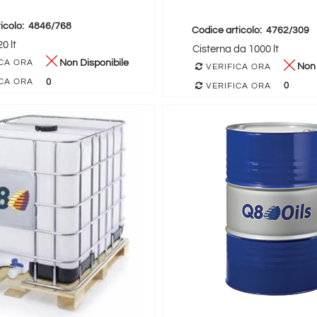
icolo:
4846/768
Codice articolo:
4762/309
0 lt
Cisterna da 1000 lt
Non Disponibile
CA ORA
Non 
VERIFICA ORA
0
CA ORA
0
VERIFICA ORA