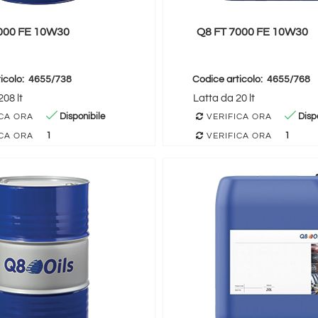
000 FE 10W30
Q8 FT 7000 FE 10W30
icolo:
4655/738
Codice articolo:
4655/768
08 lt
Latta da 20 lt
Disponibile
Dispo
CA ORA
VERIFICA ORA
1
1
CA ORA
VERIFICA ORA