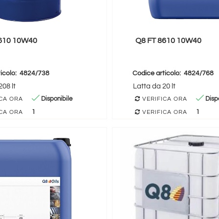
8610 10W40
Q8 FT 8610 10W40
icolo:
4824/738
Codice articolo:
4824/768
08 lt
Latta da 20 lt
Disponibile
Dispo
CA ORA
VERIFICA ORA
1
1
CA ORA
VERIFICA ORA