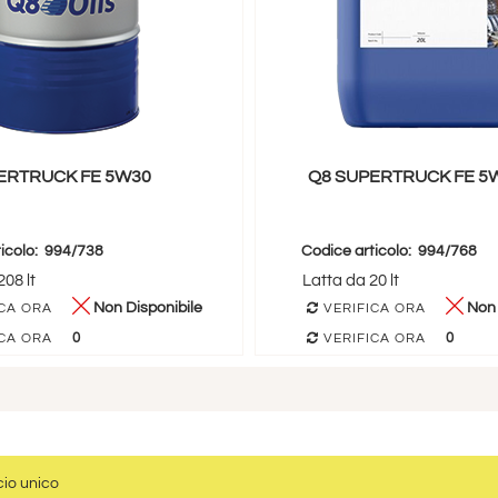
ERTRUCK FE 5W30
Q8 SUPERTRUCK FE 5
icolo:
994/738
Codice articolo:
994/768
08 lt
Latta da 20 lt
Non Disponibile
Non 
CA ORA
VERIFICA ORA
0
0
CA ORA
VERIFICA ORA
cio unico