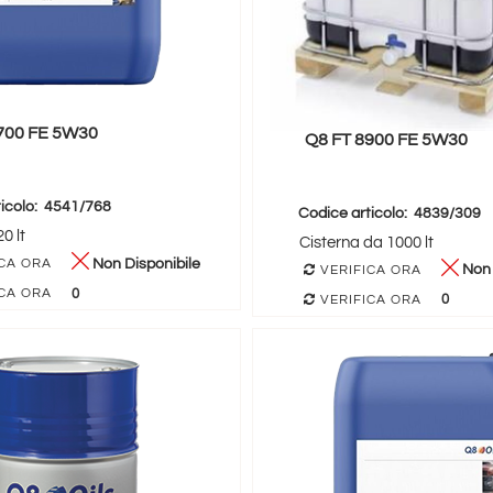
700 FE 5W30
Q8 FT 8900 FE 5W30
icolo:
4541/768
Codice articolo:
4839/309
0 lt
Cisterna da 1000 lt
Non Disponibile
CA ORA
Non 
VERIFICA ORA
0
CA ORA
0
VERIFICA ORA