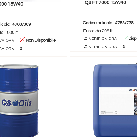
Q8 FT 7000 15W40
7000 15W40
Codice articolo:
4763/738
icolo:
4763/309
Fusto da 208 lt
da 1000 lt
Dispo
VERIFICA ORA
Non Disponibile
CA ORA
3
VERIFICA ORA
0
CA ORA