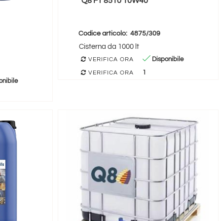
Q8 FT 8510 10W40
Codice articolo:
4875/309
Cisterna da 1000 lt
Disponibile
VERIFICA ORA
1
VERIFICA ORA
nibile