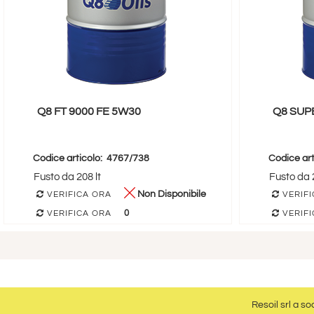
Q8 FT 9000 FE 5W30
Q8 SUP
Codice articolo:
4767/738
Codice art
Fusto da 208 lt
Fusto da 2
Non Disponibile
VERIFICA ORA
VERIFI
0
VERIFICA ORA
VERIFI
Resoil srl a so