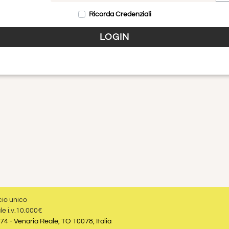
V
Ricorda Credenziali
cio unico
le i.v.10.000€
74 - Venaria Reale, TO 10078, Italia