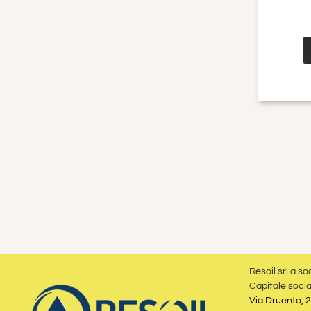
Resoil srl a so
Capitale socia
Via Druento, 2