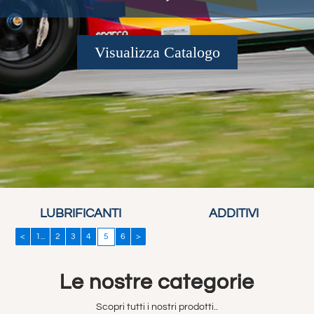
Visualizza Catalogo
LUBRIFICANTI
ADDITIVI
<
1...
2
3
4
6
>
5
Le nostre categorie
Scopri tutti i nostri prodotti..