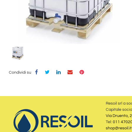
Condividi su
Resoil srl a so
Capitale socia
Via Druento, 2
Tel:
011 4702
shop@resoil.it