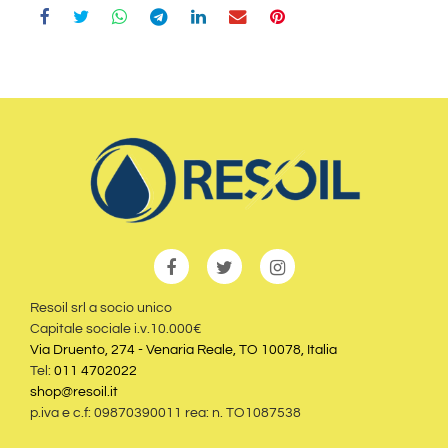
Resoil srl a socio unico
Capitale sociale i.v.10.000€
Via Druento, 274 - Venaria Reale, TO 10078, Italia
Tel:
011 4702022
shop@resoil.it
p.iva e c.f: 09870390011 rea: n. TO1087538