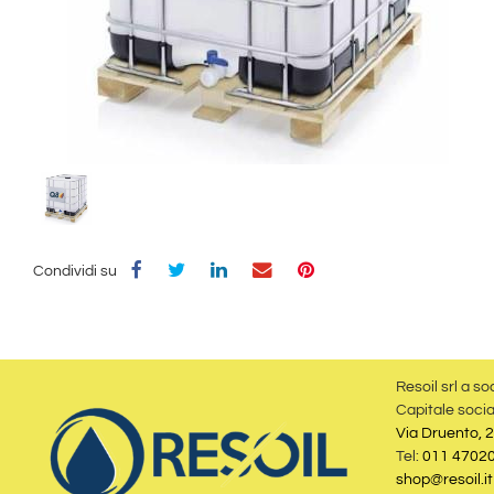
Condividi su
Resoil srl a so
Capitale socia
Via Druento, 2
Tel:
011 4702
shop@resoil.it