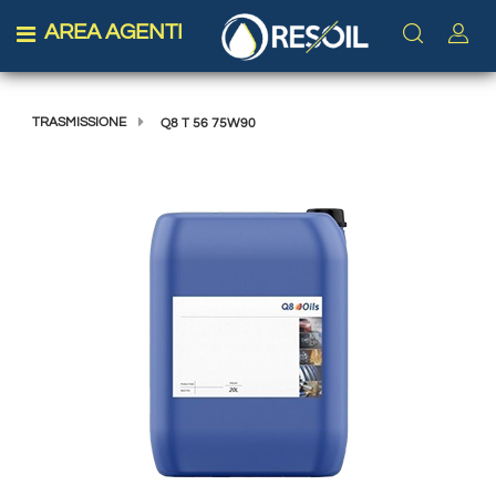
AREA AGENTI
Open menu
TRASMISSIONE
Q8 T 56 75W90