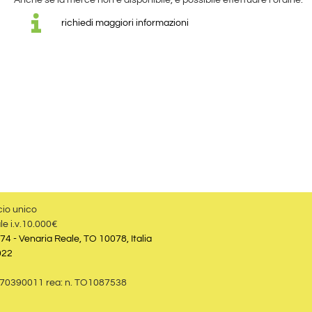
Anche se la merce non è disponibile, è possibile effettuare l'ordine.
richiedi maggiori informazioni
cio unico
le i.v.10.000€
74 - Venaria Reale, TO 10078, Italia
022
09870390011 rea: n. TO1087538