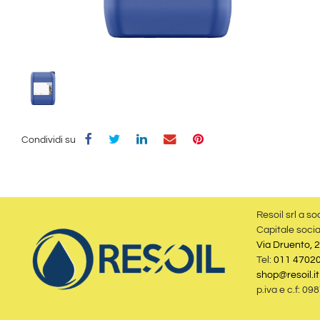
Condividi su
Resoil srl a so
Capitale socia
Via Druento, 2
Tel:
011 4702
shop@resoil.it
p.iva e c.f: 