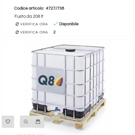
Codice articolo:
4727/738
Fusto da 208 lt
Disponibile
VERIFICA ORA
2
VERIFICA ORA
Quantità