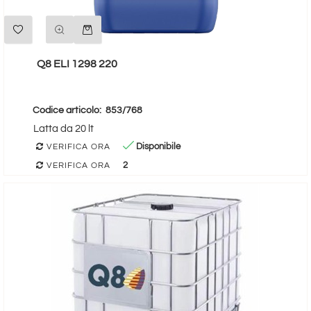
Quantità
Q8 ELI 1298 220
Codice articolo:
853/768
Latta da 20 lt
Disponibile
VERIFICA ORA
2
VERIFICA ORA