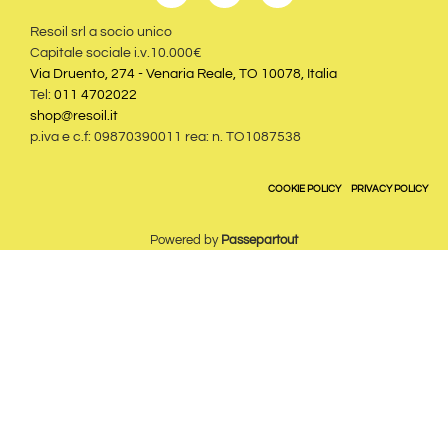
Resoil srl a socio unico
Capitale sociale i.v.10.000€
Via Druento, 274 - Venaria Reale, TO 10078, Italia
Tel:
011 4702022
shop@resoil.it
p.iva e c.f: 09870390011 rea: n. TO1087538
COOKIE POLICY
PRIVACY POLICY
Powered by
Passepartout