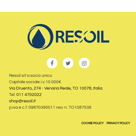
Resoil srl a socio unico
Capitale sociale i.v.10.000€
Via Druento, 274 - Venaria Reale, TO 10078, Italia
Tel:
011 4702022
shop@resoil.it
p.iva e c.f: 09870390011 rea: n. TO1087538
COOKIE POLICY
PRIVACY POLICY