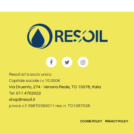
Resoil srl a socio unico
Capitale sociale i.v.10.000€
Via Druento, 274 - Venaria Reale, TO 10078, Italia
Tel:
011 4702022
shop@resoil.it
p.iva e c.f: 09870390011 rea: n. TO1087538
COOKIE POLICY
PRIVACY POLICY