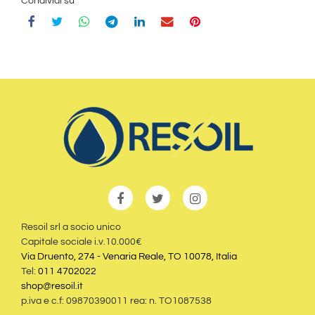
Condividi su
Resoil srl a socio unico
Capitale sociale i.v.10.000€
Via Druento, 274 - Venaria Reale, TO 10078, Italia
Tel:
011 4702022
shop@resoil.it
p.iva e c.f: 09870390011 rea: n. TO1087538