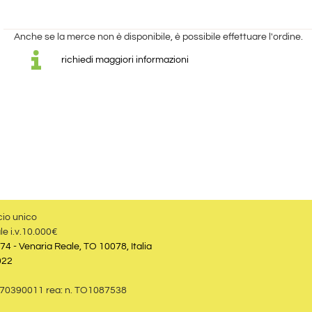
Anche se la merce non è disponibile, è possibile effettuare l'ordine.
richiedi maggiori informazioni
cio unico
le i.v.10.000€
74 - Venaria Reale, TO 10078, Italia
022
09870390011 rea: n. TO1087538