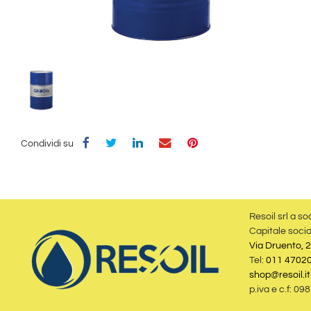
Condividi su
Resoil srl a so
Capitale socia
Via Druento, 2
Tel:
011 4702
shop@resoil.it
p.iva e c.f: 