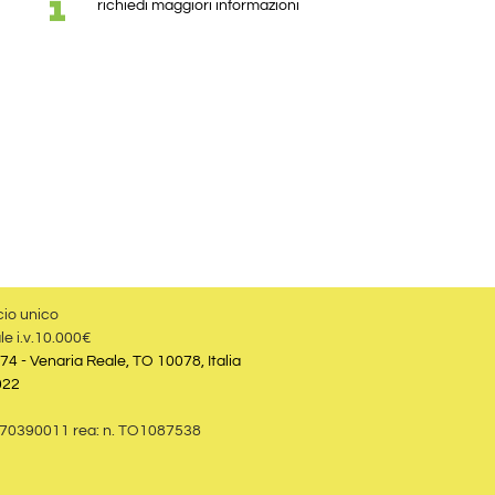
richiedi maggiori informazioni
cio unico
le i.v.10.000€
74 - Venaria Reale, TO 10078, Italia
022
09870390011 rea: n. TO1087538