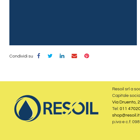
Condividi su
Resoil srl a so
Capitale socia
Via Druento, 2
Tel:
011 4702
shop@resoil.it
p.iva e c.f: 