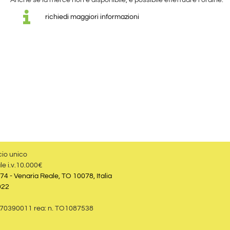
Anche se la merce non è disponibile, è possibile effettuare l'ordine.
richiedi maggiori informazioni
cio unico
le i.v.10.000€
74 - Venaria Reale, TO 10078, Italia
022
09870390011 rea: n. TO1087538