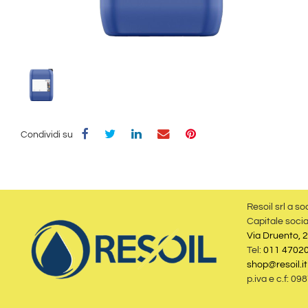
Condividi su
Resoil srl a so
Capitale socia
Via Druento, 2
Tel:
011 4702
shop@resoil.it
p.iva e c.f: 