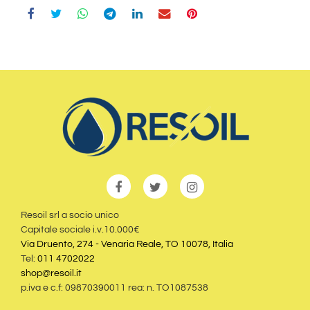
Resoil srl a socio unico
Capitale sociale i.v.10.000€
Via Druento, 274 - Venaria Reale, TO 10078, Italia
Tel:
011 4702022
shop@resoil.it
p.iva e c.f: 09870390011 rea: n. TO1087538