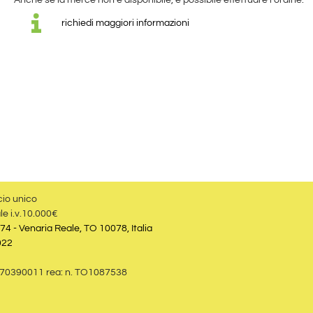
Anche se la merce non è disponibile, è possibile effettuare l'ordine.
richiedi maggiori informazioni
cio unico
le i.v.10.000€
74 - Venaria Reale, TO 10078, Italia
022
09870390011 rea: n. TO1087538