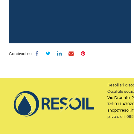
Condividi su
Resoil srl a so
Capitale socia
Via Druento, 2
Tel:
011 4702
shop@resoil.it
p.iva e c.f: 