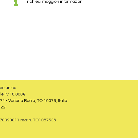
richiedi maggiori informazioni
cio unico
le i.v.10.000€
74 - Venaria Reale, TO 10078, Italia
022
09870390011 rea: n. TO1087538