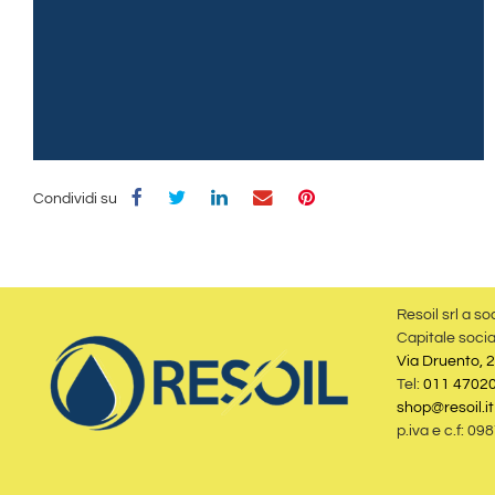
Condividi su
Resoil srl a so
Capitale socia
Via Druento, 2
Tel:
011 4702
shop@resoil.it
p.iva e c.f: 