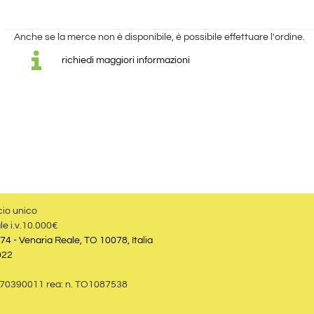
Anche se la merce non è disponibile, è possibile effettuare l'ordine.
richiedi maggiori informazioni
cio unico
le i.v.10.000€
74 - Venaria Reale, TO 10078, Italia
022
09870390011 rea: n. TO1087538