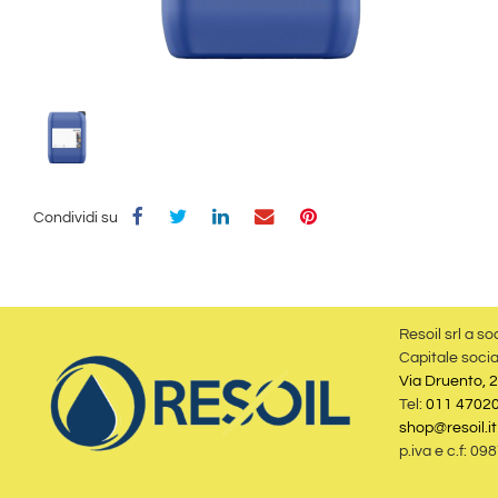
Condividi su
Resoil srl a so
Capitale socia
Via Druento, 2
Tel:
011 4702
shop@resoil.it
p.iva e c.f: 