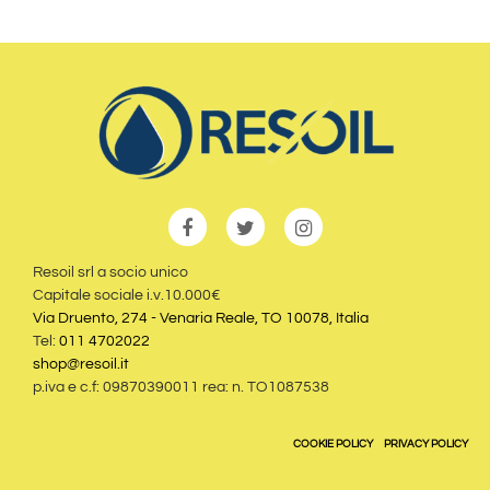
Resoil srl a socio unico
Capitale sociale i.v.10.000€
Via Druento, 274 - Venaria Reale, TO 10078, Italia
Tel:
011 4702022
shop@resoil.it
p.iva e c.f: 09870390011 rea: n. TO1087538
COOKIE POLICY
PRIVACY POLICY