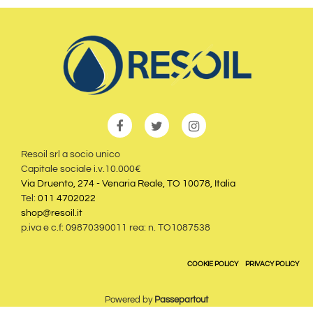
Resoil srl a socio unico
Capitale sociale i.v.10.000€
Via Druento, 274 - Venaria Reale, TO 10078, Italia
Tel:
011 4702022
shop@resoil.it
p.iva e c.f: 09870390011 rea: n. TO1087538
COOKIE POLICY
PRIVACY POLICY
Powered by
Passepartout