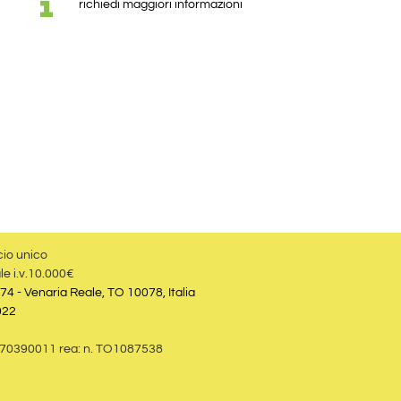
richiedi maggiori informazioni
cio unico
le i.v.10.000€
74 - Venaria Reale, TO 10078, Italia
022
09870390011 rea: n. TO1087538