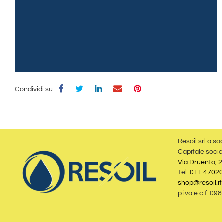
Condividi su
Resoil srl a so
Capitale socia
Via Druento, 2
Tel:
011 4702
shop@resoil.it
p.iva e c.f: 