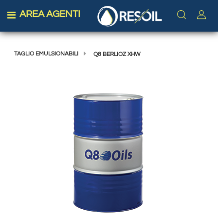
AREA AGENTI
Open menu
TAGLIO EMULSIONABILI
Q8 BERLIOZ XHW