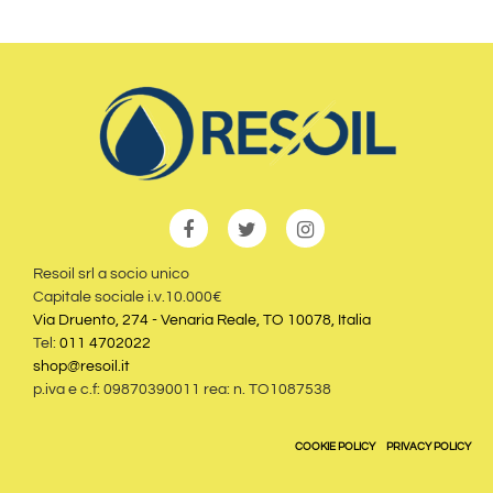
Resoil srl a socio unico
Capitale sociale i.v.10.000€
Via Druento, 274 - Venaria Reale, TO 10078, Italia
Tel:
011 4702022
shop@resoil.it
p.iva e c.f: 09870390011 rea: n. TO1087538
COOKIE POLICY
PRIVACY POLICY