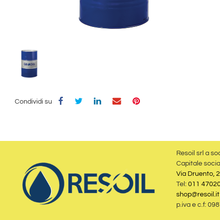
Condividi su
Resoil srl a so
Capitale socia
Via Druento, 2
Tel:
011 4702
shop@resoil.it
p.iva e c.f: 