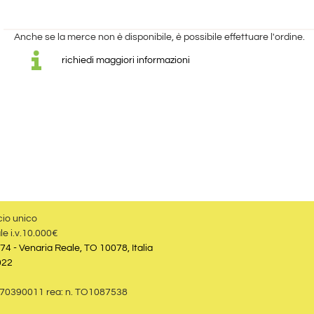
Anche se la merce non è disponibile, è possibile effettuare l'ordine.
richiedi maggiori informazioni
cio unico
le i.v.10.000€
74 - Venaria Reale, TO 10078, Italia
022
09870390011 rea: n. TO1087538