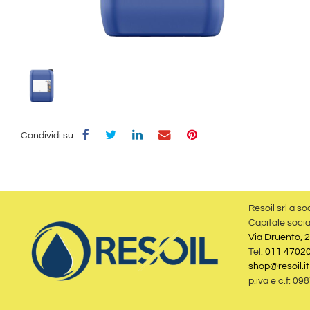
Condividi su
Resoil srl a so
Capitale socia
Via Druento, 2
Tel:
011 4702
shop@resoil.it
p.iva e c.f: 