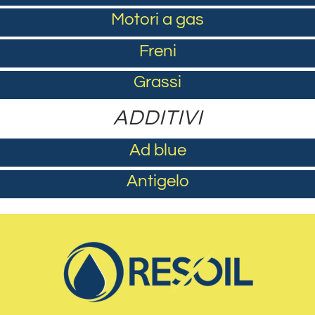
Motori a gas
Freni
Grassi
ADDITIVI
Ad blue
Antigelo